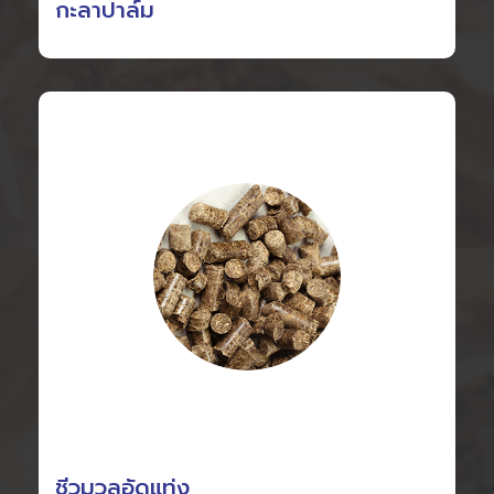
กะลาปาล์ม
ชีวมวลอัดแท่ง