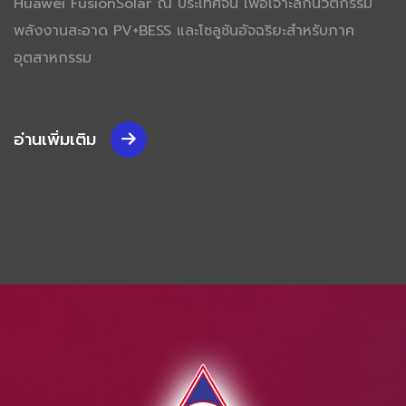
Huawei FusionSolar ณ ประเทศจีน เพื่อเจาะลึกนวัตกรรม
พลังงานสะอาด PV+BESS และโซลูชันอัจฉริยะสำหรับภาค
อุตสาหกรรม
อ่านเพิ่มเติม